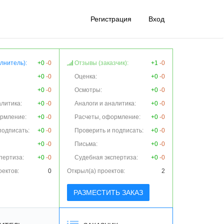
Регистрация
Вход
лнитель):
+0
-0
Отзывы (заказчик):
+1
-0
+0
-0
Оценка:
+0
-0
+0
-0
Осмотры:
+0
-0
алитика:
+0
-0
Аналоги и аналитика:
+0
-0
ормление:
+0
-0
Расчеты, оформление:
+0
-0
подписать:
+0
-0
Проверить и подписать:
+0
-0
+0
-0
Письма:
+0
-0
пертиза:
+0
-0
Судебная экспертиза:
+0
-0
оектов:
0
Открыл(а) проектов:
2
РАЗМЕСТИТЬ ЗАКАЗ