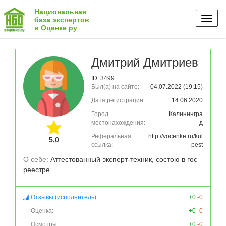
Национальная
Toggl
база экспертов
в Оценке ру
naviga
Дмитрий Дмитриев
ID: 3499
Был(а) на сайте:
04.07.2022 (19:15)
Дата регистрации:
14.06.2020
Город
Калинингра
местонахождения:
д
Реферальная
http://vocenke.ru/kul
5.0
ссылка:
pest
О себе: 
Аттестованный эксперт-техник, состою в гос 
реестре.
Отзывы (исполнитель):
+0
-0
Оценка:
+0
-0
Осмотры:
+0
-0