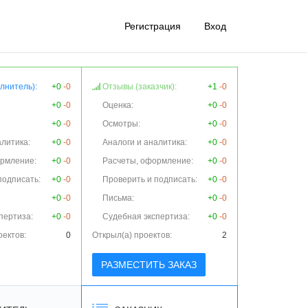
Регистрация
Вход
лнитель):
+0
-0
Отзывы (заказчик):
+1
-0
+0
-0
Оценка:
+0
-0
+0
-0
Осмотры:
+0
-0
алитика:
+0
-0
Аналоги и аналитика:
+0
-0
ормление:
+0
-0
Расчеты, оформление:
+0
-0
подписать:
+0
-0
Проверить и подписать:
+0
-0
+0
-0
Письма:
+0
-0
пертиза:
+0
-0
Судебная экспертиза:
+0
-0
оектов:
0
Открыл(а) проектов:
2
РАЗМЕСТИТЬ ЗАКАЗ