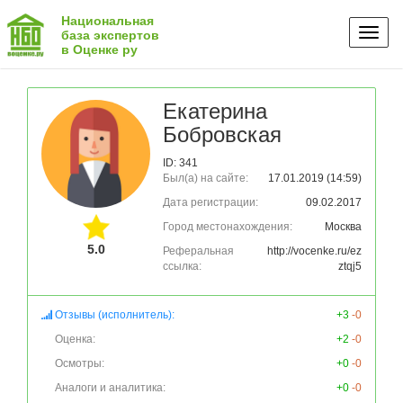
Национальная
Toggl
база экспертов
в Оценке ру
naviga
Екатерина
Бобровская
ID: 341
Был(а) на сайте:
17.01.2019 (14:59)
Дата регистрации:
09.02.2017
Город местонахождения:
Москва
5.0
Реферальная
http://vocenke.ru/ez
ссылка:
ztqj5
Отзывы (исполнитель):
+3
-0
Оценка:
+2
-0
Осмотры:
+0
-0
Аналоги и аналитика:
+0
-0