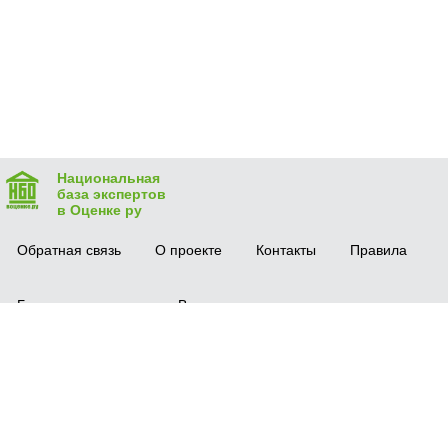
Национальная
база экспертов
в Оценке ру
Обратная связь
О проекте
Контакты
Правила
Безопасная сделка
Вопрос-ответ
Мобильное приложение
© 2016 vocenke.ru