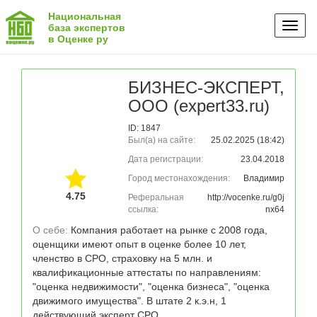
Национальная
Toggl
база экспертов
в Оценке ру
naviga
БИЗНЕС-ЭКСПЕРТ,
ООО (expert33.ru)
ID: 1847
Был(а) на сайте:
25.02.2025 (18:42)
Дата регистрации:
23.04.2018
Город местонахождения:
Владимир
4.75
Реферальная
http://vocenke.ru/g0j
ссылка:
nx64
О себе: 
Компания работает на рынке с 2008 года, 
оценщики имеют опыт в оценке более 10 лет, 
членство в СРО, страховку на 5 млн. и  
квалификационные аттестаты по направлениям: 
"оценка недвижимости", "оценка бизнеса", "оценка 
движимого имущества". В штате 2 к.э.н, 1 
действующий эксперт СРО.
