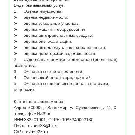
Виды оказываемых услуг:

1.	Оценка имущества:

➤	оценка недвижимости;

➤	оценка земельных участков;

➤	оценка машин и оборудования;

➤	оценка автотранспортных средств;

➤	оценка бизнеса и акций;

➤	оценка интеллектуальной собственности;

➤	оценка дебиторской задолженности.

2.	Судебная экономико-стоимостная (оценочная) 
экспертиза.

3.	Экспертиза отчетов об оценке.

4.	Финансовый анализ предприятий.

5.	Экспертиза финансового анализа (отзывы, 
рецензии).

Контактная информация:

Адрес: 600009, г.Владимир, ул.Суздальская, д.11, 3 
этаж, офис №29-в 

ИНН:332901001, ОГРН: 1083340003130

Почта: expert33@bk.ru

Сайт: expert33.ru
