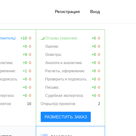
Регистрация
Вход
лнитель):
+10
-0
Отзывы (заказчик):
+0
-0
+0
-0
Оценка:
+0
-0
+9
-0
Осмотры:
+0
-0
алитика:
+0
-0
Аналоги и аналитика:
+0
-0
ормление:
+1
-0
Расчеты, оформление:
+0
-0
подписать:
+0
-0
Проверить и подписать:
+0
-0
+0
-0
Письма:
+0
-0
пертиза:
+0
-0
Судебная экспертиза:
+0
-0
оектов:
10
Открыл(а) проектов:
2
РАЗМЕСТИТЬ ЗАКАЗ