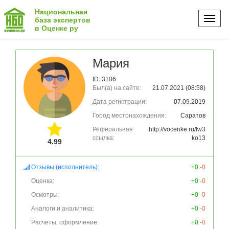
Национальная
Toggl
база экспертов
в Оценке ру
naviga
Мария
ID: 3106
Был(а) на сайте:
21.07.2021 (08:58)
Дата регистрации:
07.09.2019
Город местонахождения:
Саратов
Реферальная
http://vocenke.ru/fw3
ссылка:
ko13
4.99
Отзывы (исполнитель):
+0
-0
Оценка:
+0
-0
Осмотры:
+0
-0
Аналоги и аналитика:
+0
-0
Расчеты, оформление:
+0
-0