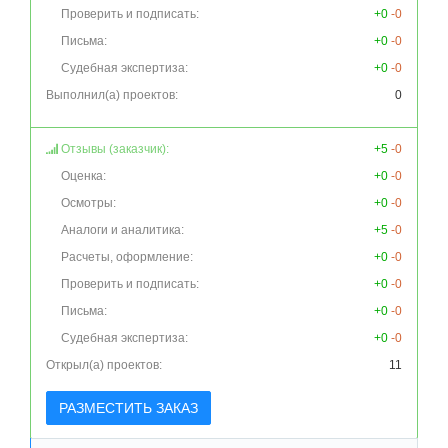
Проверить и подписать:
+0
-0
Письма:
+0
-0
Судебная экспертиза:
+0
-0
Выполнил(а) проектов:
0
Отзывы (заказчик):
+5
-0
Оценка:
+0
-0
Осмотры:
+0
-0
Аналоги и аналитика:
+5
-0
Расчеты, оформление:
+0
-0
Проверить и подписать:
+0
-0
Письма:
+0
-0
Судебная экспертиза:
+0
-0
Открыл(а) проектов:
11
РАЗМЕСТИТЬ ЗАКАЗ