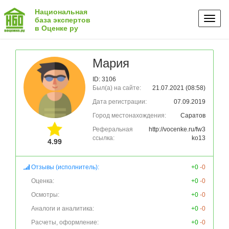
Национальная
Toggl
база экспертов
в Оценке ру
naviga
Мария
ID: 3106
Был(а) на сайте:
21.07.2021 (08:58)
Дата регистрации:
07.09.2019
Город местонахождения:
Саратов
Реферальная
http://vocenke.ru/fw3
ссылка:
ko13
4.99
Отзывы (исполнитель):
+0
-0
Оценка:
+0
-0
Осмотры:
+0
-0
Аналоги и аналитика:
+0
-0
Расчеты, оформление:
+0
-0