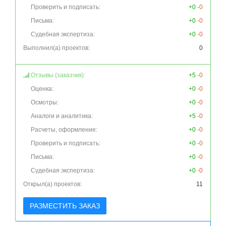
Проверить и подписать:
+0
-0
Письма:
+0
-0
Судебная экспертиза:
+0
-0
Выполнил(а) проектов:
0
Отзывы (заказчик):
+5
-0
Оценка:
+0
-0
Осмотры:
+0
-0
Аналоги и аналитика:
+5
-0
Расчеты, оформление:
+0
-0
Проверить и подписать:
+0
-0
Письма:
+0
-0
Судебная экспертиза:
+0
-0
Открыл(а) проектов:
11
РАЗМЕСТИТЬ ЗАКАЗ