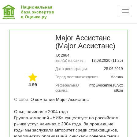
Национальная
Toggl
база экспертов
в Оценке ру
naviga
Major Ассистанс
(Major Ассистанс)
ID: 2984
Был(а) на сайте:
13.08.2020 (11:25)
Дата регистрации:
25.06.2019
Город местонахождения:
Москва
4.99
Реферальная
http://vocenke.ru/ycx
ссылка:
s9xm
О себе: 
О компании Major Ассистанс

Опыт, начиная с 2004 года

Группа компаний «НИК» существует на российском 
рынке услуг, начиная с 2004 года. За прошедшие 
годы мы заслужили авторитет среди страховщиков, 
юридических организаций, снискали доверие тысяч 