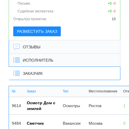
Письма:
+0
-0
Судебная экспертиза:
+0
-0
Открыл(а) проектов:
10
РАЗМЕСТИТЬ ЗАКАЗ
ОТЗЫВЫ
ИСПОЛНИТЕЛЬ
ЗАКАЗЧИК
№
Заказ
Тип
Местоположение
Отк
Осмотр Дом с
9614
Осмотры
Ростов
1
землей
9484
Сметчик
Вакансии
Москва
0