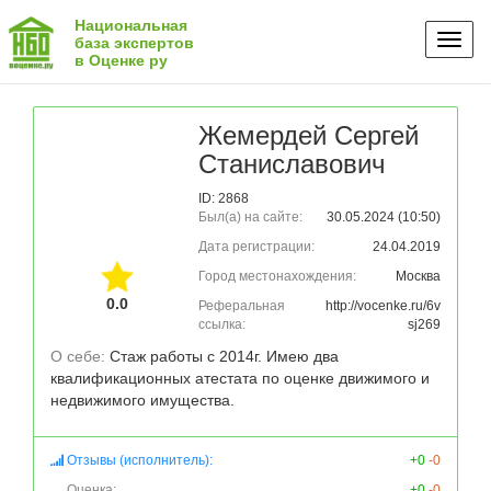
Национальная
Toggl
база экспертов
в Оценке ру
naviga
Жемердей Сергей
Станиславович
ID: 2868
Был(а) на сайте:
30.05.2024 (10:50)
Дата регистрации:
24.04.2019
Город местонахождения:
Москва
0.0
Реферальная
http://vocenke.ru/6v
ссылка:
sj269
О себе: 
Стаж работы с 2014г. Имею два 
квалификационных атестата по оценке движимого и 
недвижимого имущества.
Отзывы (исполнитель):
+0
-0
Оценка:
+0
-0