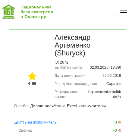
Национальная
Toggl
база экспертов
в Оценке ру
naviga
Александр
Артёменко
(Shuryck)
ID: 2672
Был(а) на сайте:
02.03.2025 (13:39)
Дата регистрации:
26.02.2019
4.96
Город местонахождения:
Саратов
Реферальная
http://vocenke.ru/lbb
ссылка:
6d3x
О себе: 
Делаю расчётные Excel-калькуляторы 
Отзывы (исполнитель):
+3
-0
Оценка:
+0
-0