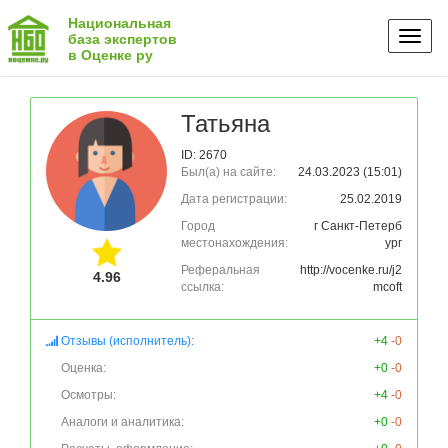
Национальная
Toggl
база экспертов
в Оценке ру
naviga
Татьяна
ID: 2670
Был(а) на сайте:
24.03.2023 (15:01)
Дата регистрации:
25.02.2019
Город
г Санкт-Петерб
местонахождения:
ург
Реферальная
http://vocenke.ru/j2
4.96
ссылка:
mcoft
Отзывы (исполнитель):
+4
-0
Оценка:
+0
-0
Осмотры:
+4
-0
Аналоги и аналитика:
+0
-0