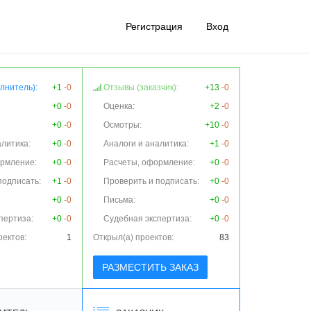
Регистрация
Вход
лнитель):
+1
-0
Отзывы (заказчик):
+13
-0
+0
-0
Оценка:
+2
-0
+0
-0
Осмотры:
+10
-0
алитика:
+0
-0
Аналоги и аналитика:
+1
-0
ормление:
+0
-0
Расчеты, оформление:
+0
-0
подписать:
+1
-0
Проверить и подписать:
+0
-0
+0
-0
Письма:
+0
-0
пертиза:
+0
-0
Судебная экспертиза:
+0
-0
оектов:
1
Открыл(а) проектов:
83
РАЗМЕСТИТЬ ЗАКАЗ