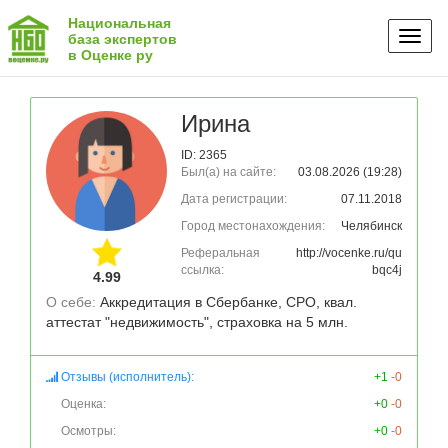
Национальная
Toggl
база экспертов
в Оценке ру
naviga
Ирина
ID: 2365
Был(а) на сайте:
03.08.2026 (19:28)
Дата регистрации:
07.11.2018
Город местонахождения:
Челябинск
Реферальная
http://vocenke.ru/qu
ссылка:
bqc4j
4.99
О себе: 
Аккредитация в Сбербанке, СРО, квал. 
аттестат "недвижимость", страховка на 5 млн.
Отзывы (исполнитель):
+1
-0
Оценка:
+0
-0
Осмотры:
+0
-0