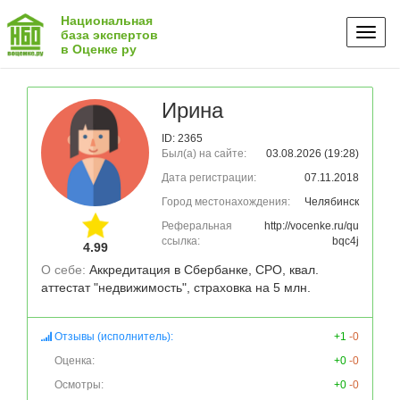
Национальная
Toggl
база экспертов
в Оценке ру
naviga
Ирина
ID: 2365
Был(а) на сайте:
03.08.2026 (19:28)
Дата регистрации:
07.11.2018
Город местонахождения:
Челябинск
Реферальная
http://vocenke.ru/qu
ссылка:
bqc4j
4.99
О себе: 
Аккредитация в Сбербанке, СРО, квал. 
аттестат "недвижимость", страховка на 5 млн.
Отзывы (исполнитель):
+1
-0
Оценка:
+0
-0
Осмотры:
+0
-0