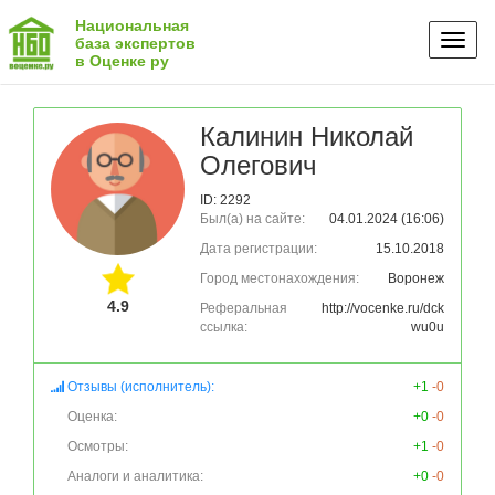
Национальная
Toggl
база экспертов
в Оценке ру
naviga
Калинин Николай
Олегович
ID: 2292
Был(а) на сайте:
04.01.2024 (16:06)
Дата регистрации:
15.10.2018
Город местонахождения:
Воронеж
4.9
Реферальная
http://vocenke.ru/dck
ссылка:
wu0u
Отзывы (исполнитель):
+1
-0
Оценка:
+0
-0
Осмотры:
+1
-0
Аналоги и аналитика:
+0
-0