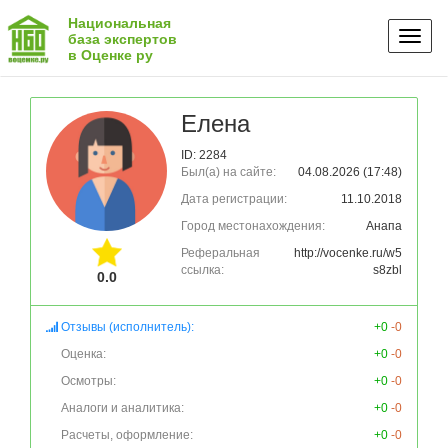
Национальная
Toggl
база экспертов
в Оценке ру
naviga
Елена
ID: 2284
Был(а) на сайте:
04.08.2026 (17:48)
Дата регистрации:
11.10.2018
Город местонахождения:
Анапа
Реферальная
http://vocenke.ru/w5
ссылка:
s8zbl
0.0
Отзывы (исполнитель):
+0
-0
Оценка:
+0
-0
Осмотры:
+0
-0
Аналоги и аналитика:
+0
-0
Расчеты, оформление:
+0
-0