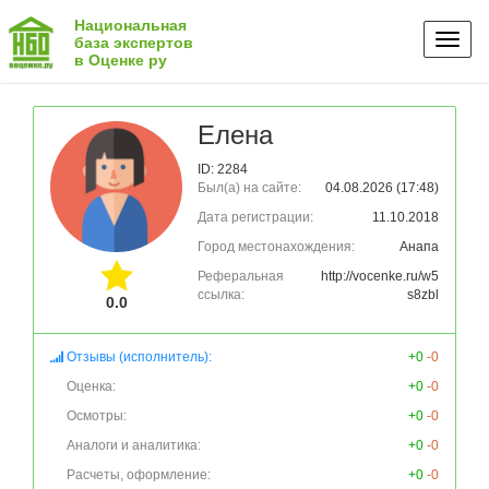
Национальная
Toggl
база экспертов
в Оценке ру
naviga
Елена
ID: 2284
Был(а) на сайте:
04.08.2026 (17:48)
Дата регистрации:
11.10.2018
Город местонахождения:
Анапа
Реферальная
http://vocenke.ru/w5
ссылка:
s8zbl
0.0
Отзывы (исполнитель):
+0
-0
Оценка:
+0
-0
Осмотры:
+0
-0
Аналоги и аналитика:
+0
-0
Расчеты, оформление:
+0
-0