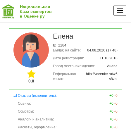
Национальная
Toggl
база экспертов
в Оценке ру
naviga
Елена
ID: 2284
Был(а) на сайте:
04.08.2026 (17:48)
Дата регистрации:
11.10.2018
Город местонахождения:
Анапа
Реферальная
http://vocenke.ru/w5
ссылка:
s8zbl
0.0
Отзывы (исполнитель):
+0
-0
Оценка:
+0
-0
Осмотры:
+0
-0
Аналоги и аналитика:
+0
-0
Расчеты, оформление:
+0
-0