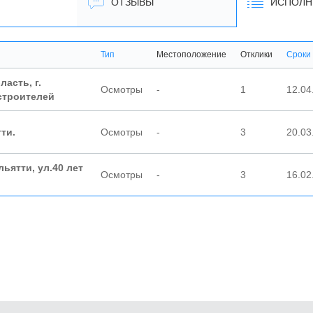
ОТЗЫВЫ
ИСПОЛН
Тип
Местоположение
Отклики
Сроки
асть, г.
Осмотры
-
1
12.04
остроителей
ти.
Осмотры
-
3
20.03
ьятти, ул.40 лет
Осмотры
-
3
16.02