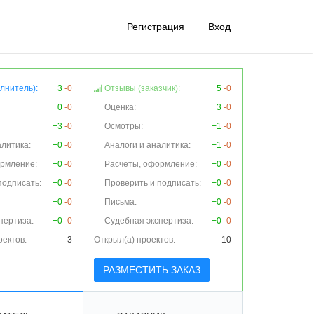
Регистрация
Вход
лнитель):
+3
-0
Отзывы (заказчик):
+5
-0
+0
-0
Оценка:
+3
-0
+3
-0
Осмотры:
+1
-0
алитика:
+0
-0
Аналоги и аналитика:
+1
-0
ормление:
+0
-0
Расчеты, оформление:
+0
-0
подписать:
+0
-0
Проверить и подписать:
+0
-0
+0
-0
Письма:
+0
-0
пертиза:
+0
-0
Судебная экспертиза:
+0
-0
оектов:
3
Открыл(а) проектов:
10
РАЗМЕСТИТЬ ЗАКАЗ