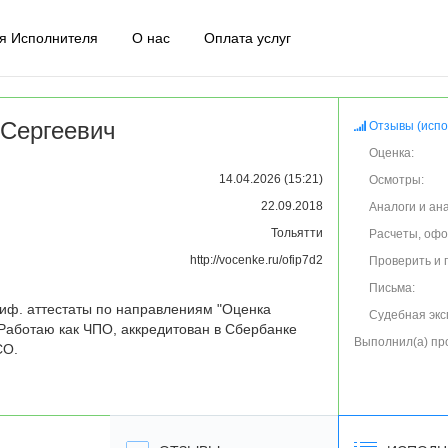
я Исполнителя
О нас
Оплата услуг
Сергеевич
Отзывы (испо
Оценка:
14.04.2026 (15:21)
Осмотры:
22.09.2018
Аналоги и ан
Тольятти
Расчеты, оф
http://vocenke.ru/ofip7d2
Проверить и 
Письма:
лиф. аттестаты по направлениям "Оценка 
Судебная экс
Работаю как ЧПО, аккредитован в Сбербанке 
Выполнил(а) пр
О. 