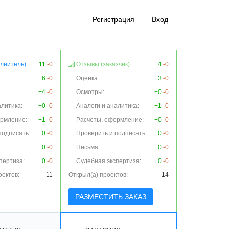
Регистрация
Вход
лнитель):
+11
-0
Отзывы (заказчик):
+4
-0
+6
-0
Оценка:
+3
-0
+4
-0
Осмотры:
+0
-0
алитика:
+0
-0
Аналоги и аналитика:
+1
-0
ормление:
+1
-0
Расчеты, оформление:
+0
-0
подписать:
+0
-0
Проверить и подписать:
+0
-0
+0
-0
Письма:
+0
-0
пертиза:
+0
-0
Судебная экспертиза:
+0
-0
оектов:
11
Открыл(а) проектов:
14
РАЗМЕСТИТЬ ЗАКАЗ