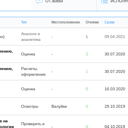
ОТЗЫВЫ
ИСПОЛН
Тип
Местоположение
Отклики
Сроки
Аналоги и
но)
-
1
09.04.2021
аналитика
лению,
Оценка
-
2
30.07.2020
лению,
Расчеты,
-
1
30.07.2020
оформление
Оценка
-
0
16.03.2020
Осмотры
Валуйки
0
29.10.2019
в на
Проверить и
дологии
-
0
04.10.2019