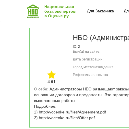
Национальная
Для Заказчика
Дл
база экспертов
в Оценке ру
НБО (Администра
ID: 2
Был(а) на сайте:
Дата регистрации:
Город местонахождения:
Реферальная ссылка:
4.91
О себе: 
Администраторы НБО размещают заказы 
основании договоров и предоплаты. Это гаранти
выполненные работы. 

Подробнее: 

1) http://vocenke.ru/files/Agreement.pdf

2) http://vocenke.ru/files/Offer.pdf