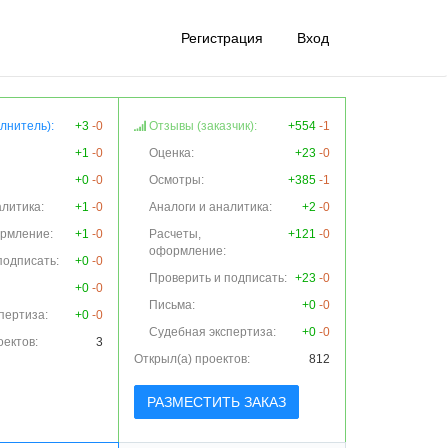
Регистрация
Вход
лнитель):
+3
-0
Отзывы (заказчик):
+554
-1
+1
-0
Оценка:
+23
-0
+0
-0
Осмотры:
+385
-1
алитика:
+1
-0
Аналоги и аналитика:
+2
-0
ормление:
+1
-0
Расчеты,
+121
-0
оформление:
подписать:
+0
-0
Проверить и подписать:
+23
-0
+0
-0
Письма:
+0
-0
пертиза:
+0
-0
Судебная экспертиза:
+0
-0
оектов:
3
Открыл(а) проектов:
812
РАЗМЕСТИТЬ ЗАКАЗ