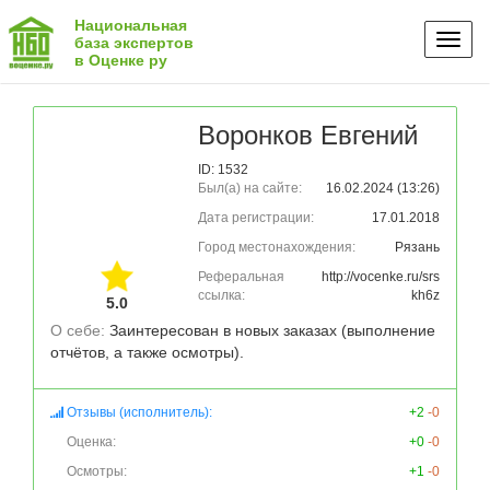
Национальная
Toggl
база экспертов
в Оценке ру
naviga
Воронков Евгений
ID: 1532
Был(а) на сайте:
16.02.2024 (13:26)
Дата регистрации:
17.01.2018
Город местонахождения:
Рязань
Реферальная
http://vocenke.ru/srs
ссылка:
kh6z
5.0
О себе: 
Заинтересован в новых заказах (выполнение 
Отзывы (исполнитель):
+2
-0
Оценка:
+0
-0
Осмотры:
+1
-0