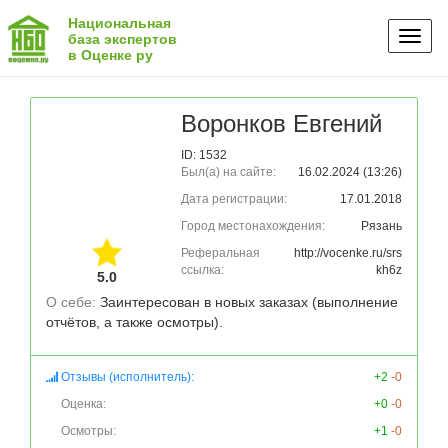
Национальная
Toggl
база экспертов
в Оценке ру
naviga
Воронков Евгений
ID: 1532
Был(а) на сайте:
16.02.2024 (13:26)
Дата регистрации:
17.01.2018
Город местонахождения:
Рязань
Реферальная
http://vocenke.ru/srs
ссылка:
kh6z
5.0
О себе: 
Заинтересован в новых заказах (выполнение 
Отзывы (исполнитель):
+2
-0
Оценка:
+0
-0
Осмотры:
+1
-0