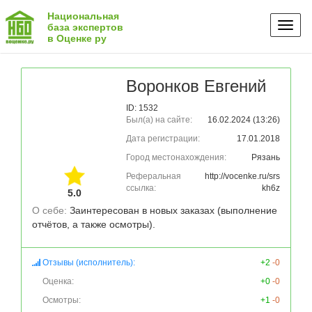
Национальная
Toggl
база экспертов
в Оценке ру
naviga
Воронков Евгений
ID: 1532
Был(а) на сайте:
16.02.2024 (13:26)
Дата регистрации:
17.01.2018
Город местонахождения:
Рязань
Реферальная
http://vocenke.ru/srs
ссылка:
kh6z
5.0
О себе: 
Заинтересован в новых заказах (выполнение 
Отзывы (исполнитель):
+2
-0
Оценка:
+0
-0
Осмотры:
+1
-0