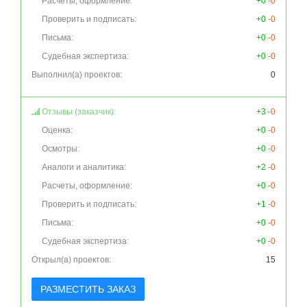
Расчеты, оформление:
+0
-0
Проверить и подписать:
+0
-0
Письма:
+0
-0
Судебная экспертиза:
+0
-0
Выполнил(а) проектов:
0
Отзывы (заказчик):
+3
-0
Оценка:
+0
-0
Осмотры:
+0
-0
Аналоги и аналитика:
+2
-0
Расчеты, оформление:
+0
-0
Проверить и подписать:
+1
-0
Письма:
+0
-0
Судебная экспертиза:
+0
-0
Открыл(а) проектов:
15
РАЗМЕСТИТЬ ЗАКАЗ