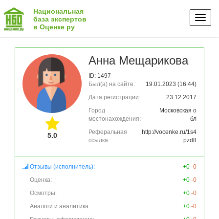
Национальная
Toggl
база экспертов
в Оценке ру
naviga
Анна Мещарикова
ID: 1497
Был(а) на сайте:
19.01.2023 (16:44)
Дата регистрации:
23.12.2017
Город
Московская о
местонахождения:
бл
Реферальная
http://vocenke.ru/1s4
5.0
ссылка:
pzd8
Отзывы (исполнитель):
+0
-0
Оценка:
+0
-0
Осмотры:
+0
-0
Аналоги и аналитика:
+0
-0