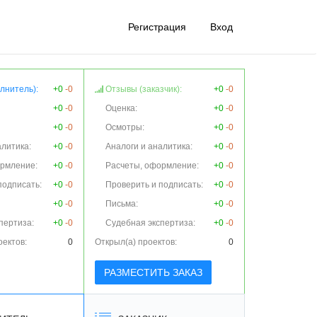
Регистрация
Вход
лнитель):
+0
-0
Отзывы (заказчик):
+0
-0
+0
-0
Оценка:
+0
-0
+0
-0
Осмотры:
+0
-0
алитика:
+0
-0
Аналоги и аналитика:
+0
-0
ормление:
+0
-0
Расчеты, оформление:
+0
-0
подписать:
+0
-0
Проверить и подписать:
+0
-0
+0
-0
Письма:
+0
-0
пертиза:
+0
-0
Судебная экспертиза:
+0
-0
оектов:
0
Открыл(а) проектов:
0
РАЗМЕСТИТЬ ЗАКАЗ