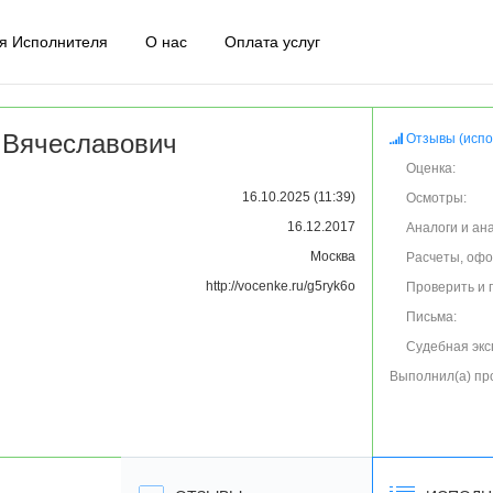
я Исполнителя
О нас
Оплата услуг
 Вячеславович
Отзывы (испо
Оценка:
16.10.2025 (11:39)
Осмотры:
16.12.2017
Аналоги и ан
Москва
Расчеты, оф
http://vocenke.ru/g5ryk6o
Проверить и 
Письма:
Судебная экс
Выполнил(а) пр