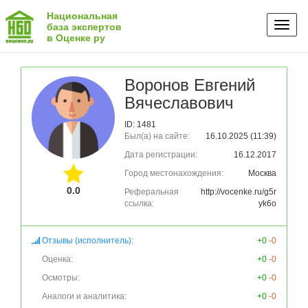
Национальная
Toggl
база экспертов
в Оценке ру
naviga
Воронов Евгений
Вячеславович
ID: 1481
Был(а) на сайте:
16.10.2025 (11:39)
Дата регистрации:
16.12.2017
Город местонахождения:
Москва
0.0
Реферальная
http://vocenke.ru/g5r
ссылка:
yk6o
Отзывы (исполнитель):
+0
-0
Оценка:
+0
-0
Осмотры:
+0
-0
Аналоги и аналитика:
+0
-0