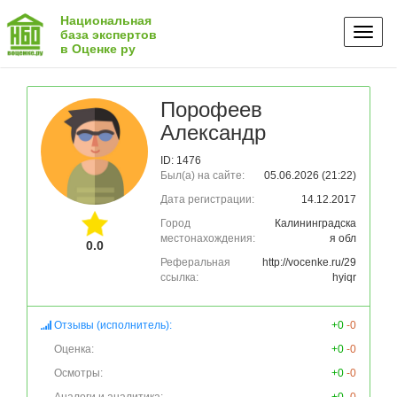
Национальная
Toggl
база экспертов
в Оценке ру
naviga
Порофеев
Александр
ID: 1476
Был(а) на сайте:
05.06.2026 (21:22)
Дата регистрации:
14.12.2017
Город
Калининградска
местонахождения:
я обл
0.0
Реферальная
http://vocenke.ru/29
ссылка:
hyiqr
Отзывы (исполнитель):
+0
-0
Оценка:
+0
-0
Осмотры:
+0
-0