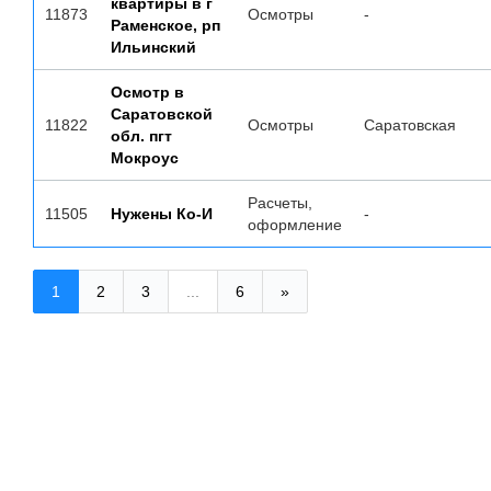
квартиры в г
11873
Осмотры
-
Раменское, рп
Ильинский
Осмотр в
Саратовской
11822
Осмотры
Саратовская
обл. пгт
Мокроус
Расчеты,
11505
Нужены Ко-И
-
оформление
1
2
3
...
6
»