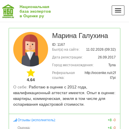
Национальная
Toggl
база экспертов
в Оценке ру
naviga
Марина Галухина
ID: 1167
Был(а) на сайте:
11.02.2026 (09:32)
Дата регистрации:
26.09.2017
Город местонахождения:
Тула
Реферальная
http://vocenke.ru/c2f
ссылка:
t7pi
4.64
О себе: 
Работаю в оценке с 2012 года,  
квалификационный аттестат имеется. Опыт в оценке: 
квартиры, коммерческая, земля в том числе для 
оспаривания кадастровой стоимости.
Отзывы (исполнитель):
+8
-0
Оценка:
+4
-0