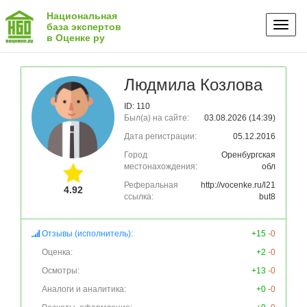
Национальная
Toggl
база экспертов
в Оценке ру
naviga
Людмила Козлова
ID: 110
Был(а) на сайте:
03.08.2026 (14:39)
Дата регистрации:
05.12.2016
Город
Оренбургская
местонахождения:
обл
Реферальная
http://vocenke.ru/l21
4.92
ссылка:
but8
Отзывы (исполнитель):
+15
-0
Оценка:
+2
-0
Осмотры:
+13
-0
Аналоги и аналитика:
+0
-0