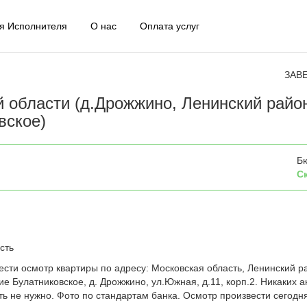
я Исполнителя
О нас
Оплата услуг
ЗАВ
 области (д.Дрожжино, Ленинский райо
вское)
Б
С
сть
сти осмотр квартиры по адресу: Московская область, Ленинский р
е Булатниковское, д. Дрожжино, ул.Южная, д.11, корп.2. Никаких а
ть не нужно. Фото по стандартам банка. Осмотр произвести сегодн