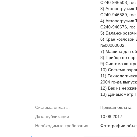
C240-946508, гос
3) Автопогрузчик
C240-946589, гос
4) Автопогрузчик
C240-946676, гос
5) Балансировочн
6) Кран козловой 
№00000002;
7) Машина для о
8) Прибор по оп
9) Система контр
10) Система охра
11) Технологичес
2004 го-да выпус
12) Бак из нержав
13) Динамометр Ti
Система оплаты:
Прямая оплата
Дата публикации:
10.08.2017
Необходимые требования:
Фотографии объе