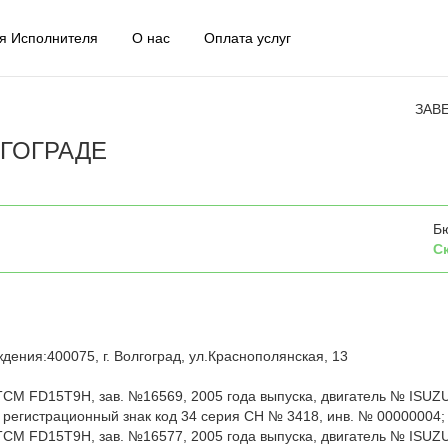
я Исполнителя
О нас
Оплата услуг
ЗАВ
ГОГРАДЕ
Б
С
дения:400075, г. Волгоград, ул.Краснополянская, 13
 TCM FD15T9H, зав. №16569, 2005 года выпуска, двигатель № ISUZ
. регистрационный знак код 34 серия СН № 3418, инв. № 00000004;
 TCM FD15T9H, зав. №16577, 2005 года выпуска, двигатель № ISUZ