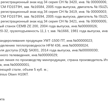
. регистрационный знак код 34 серия СН № 3420, инв. № 00000006;
 TCM FD15T9H, зав. №16584, 2005 года выпуска, двигатель № ISUZ
. регистрационный знак код 34 серия СН № 3419, инв. № 00000003;
 TCM FD15T9H, зав. №16594, 2005 года выпуска, двигатель № ISUZ
. регистрационный знак код 34 серия СН № 3421, инв. № 00000005;
ый станок CEMB ZE 200, 2004 года выпуска, инв.№00000026;
20-32, грузоподъемность 11,1 т, зав. №1666, 1981 года выпуска, инв
бандероливания продукции УМТ-1500 ПТ, инв.№00000023;
ределению теплопроводности HFM 436, инв.№00000024;
оля доступа (СКД) SA301, 2014 года выпуска, инв.№00000030;
нного телевидения, инв.№00000029;
кая линия по производству минпродукции, страна производитель Ит
ка, инв.№00000001;
еющей стали, объем 5 куб. м.;
nius Olsen Н10КТ.
кта