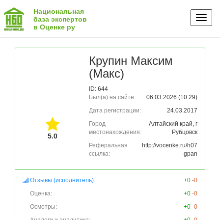
Национальная
Toggl
база экспертов
в Оценке ру
naviga
Крупин Максим
(Макс)
ID: 644
Был(а) на сайте:
06.03.2026 (10:29)
Дата регистрации:
24.03.2017
Город
Алтайский край, г
местонахождения:
Рубцовск
5.0
Реферальная
http://vocenke.ru/h07
ссылка:
gpan
Отзывы (исполнитель):
+0
-0
Оценка:
+0
-0
Осмотры:
+0
-0