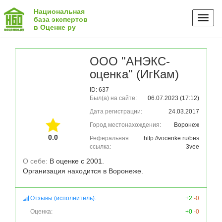
Национальная
Toggl
база экспертов
в Оценке ру
naviga
ООО "АНЭКС-
оценка" (ИгКам)
ID: 637
Был(а) на сайте:
06.07.2023 (17:12)
Дата регистрации:
24.03.2017
Город местонахождения:
Воронеж
0.0
Реферальная
http://vocenke.ru/bes
ссылка:
3vee
О себе: 
В оценке с 2001. 

Организация находится в Воронеже.
Отзывы (исполнитель):
+2
-0
Оценка:
+0
-0