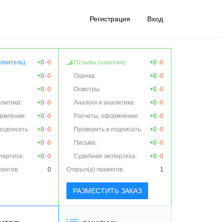
Регистрация
Вход
лнитель):
+0
-0
Отзывы (заказчик):
+0
-0
+0
-0
Оценка:
+0
-0
+0
-0
Осмотры:
+0
-0
алитика:
+0
-0
Аналоги и аналитика:
+0
-0
ормление:
+0
-0
Расчеты, оформление:
+0
-0
подписать:
+0
-0
Проверить и подписать:
+0
-0
+0
-0
Письма:
+0
-0
пертиза:
+0
-0
Судебная экспертиза:
+0
-0
оектов:
0
Открыл(а) проектов:
1
РАЗМЕСТИТЬ ЗАКАЗ