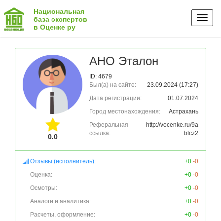
Национальная
Toggl
база экспертов
в Оценке ру
naviga
АНО Эталон
ID: 4679
Был(а) на сайте:
23.09.2024 (17:27)
Дата регистрации:
01.07.2024
Город местонахождения:
Астрахань
Реферальная
http://vocenke.ru/9a
ссылка:
blcz2
0.0
Отзывы (исполнитель):
+0
-0
Оценка:
+0
-0
Осмотры:
+0
-0
Аналоги и аналитика:
+0
-0
Расчеты, оформление:
+0
-0