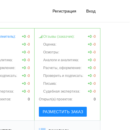
Регистрация
Вход
лнитель):
+0
-0
Отзывы (заказчик):
+0
-0
+0
-0
Оценка:
+0
-0
+0
-0
Осмотры:
+0
-0
алитика:
+0
-0
Аналоги и аналитика:
+0
-0
ормление:
+0
-0
Расчеты, оформление:
+0
-0
подписать:
+0
-0
Проверить и подписать:
+0
-0
+0
-0
Письма:
+0
-0
пертиза:
+0
-0
Судебная экспертиза:
+0
-0
оектов:
0
Открыл(а) проектов:
0
РАЗМЕСТИТЬ ЗАКАЗ