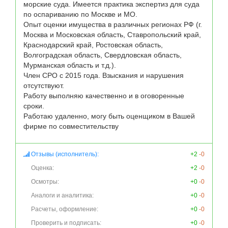
морские суда. Имеется практика экспертиз для суда 
по оспариванию по Москве и МО.

Опыт оценки имущества в различных регионах РФ (г. 
Москва и Московская область, Ставропольский край, 
Краснодарский край, Ростовская область, 
Волгоградская область, Свердловская область, 
Мурманская область и т.д.).

Член СРО с 2015 года. Взыскания и нарушения 
отсутствуют.

Работу выполняю качественно и в оговоренные 
сроки.

Работаю удаленно, могу быть оценщиком в Вашей 
фирме по совместительству
Отзывы (исполнитель):
+2
-0
Оценка:
+2
-0
Осмотры:
+0
-0
Аналоги и аналитика:
+0
-0
Расчеты, оформление:
+0
-0
Проверить и подписать:
+0
-0