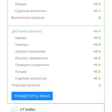
Письма:
+0
-0
Судебная экспертиза:
+0
-0
Выполнил(а) проектов:
2
Отзывы (заказчик):
+0
-0
Оценка:
+0
-0
Осмотры:
+0
-0
Аналоги и аналитика:
+0
-0
Расчеты, оформление:
+0
-0
Проверить и подписать:
+0
-0
Письма:
+0
-0
Судебная экспертиза:
+0
-0
Открыл(а) проектов:
2
РАЗМЕСТИТЬ ЗАКАЗ
ОТЗЫВЫ