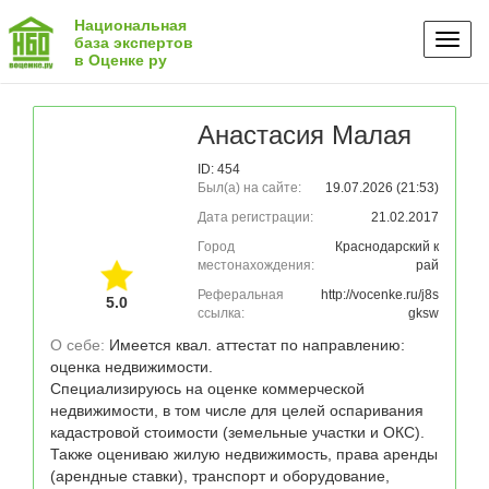
Национальная
Toggl
база экспертов
в Оценке ру
naviga
Анастасия Малая
ID: 454
Был(а) на сайте:
19.07.2026 (21:53)
Дата регистрации:
21.02.2017
Город
Краснодарский к
местонахождения:
рай
Реферальная
http://vocenke.ru/j8s
5.0
ссылка:
gksw
О себе: 
Имеется квал. аттестат по направлению: 
оценка недвижимости.

Специализируюсь на оценке коммерческой 
недвижимости, в том числе для целей оспаривания 
кадастровой стоимости (земельные участки и ОКС). 
Также оцениваю жилую недвижимость, права аренды 
(арендные ставки), транспорт и оборудование, 