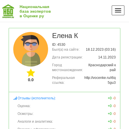
Национальная
Toggl
база экспертов
в Оценке ру
naviga
Елена К
ID: 4530
Был(а) на сайте:
18.12.2023 (03:16)
Дата регистрации:
14.11.2023
Город
Краснодарский к
местонахождения:
рай
Реферальная
http://vocenke.ru/i6q
0.0
ссылка:
5gu3
Отзывы (исполнитель):
+0
-0
Оценка:
+0
-0
Осмотры:
+0
-0
Аналоги и аналитика:
+0
-0