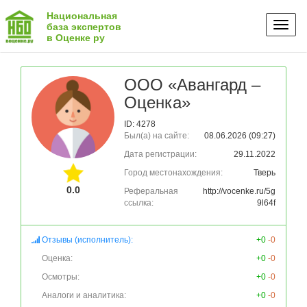
Национальная
Toggl
база экспертов
в Оценке ру
naviga
ООО «Авангард –
Оценка»
ID: 4278
Был(а) на сайте:
08.06.2026 (09:27)
Дата регистрации:
29.11.2022
Город местонахождения:
Тверь
0.0
Реферальная
http://vocenke.ru/5g
ссылка:
9l64f
Отзывы (исполнитель):
+0
-0
Оценка:
+0
-0
Осмотры:
+0
-0
Аналоги и аналитика:
+0
-0