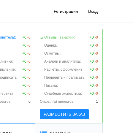
Регистрация
Вход
лнитель):
+0
-0
Отзывы (заказчик):
+0
-0
+0
-0
Оценка:
+0
-0
+0
-0
Осмотры:
+0
-0
алитика:
+0
-0
Аналоги и аналитика:
+0
-0
ормление:
+0
-0
Расчеты, оформление:
+0
-0
подписать:
+0
-0
Проверить и подписать:
+0
-0
+0
-0
Письма:
+0
-0
пертиза:
+0
-0
Судебная экспертиза:
+0
-0
оектов:
0
Открыл(а) проектов:
1
РАЗМЕСТИТЬ ЗАКАЗ