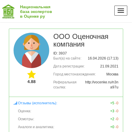
Национальная
Toggl
база экспертов
в Оценке ру
naviga
ООО Оценочная
компания
ID: 3937
Был(а) на сайте:
16.04.2026 (17:13)
Дата регистрации:
21.09.2021
Город местонахождения:
Москва
4.88
Реферальная
http://vocenke.ru/n3n
ссылка:
a97u
Отзывы (исполнитель):
+5
-0
Оценка:
+3
-0
Осмотры:
+2
-0
Аналоги и аналитика:
+0
-0