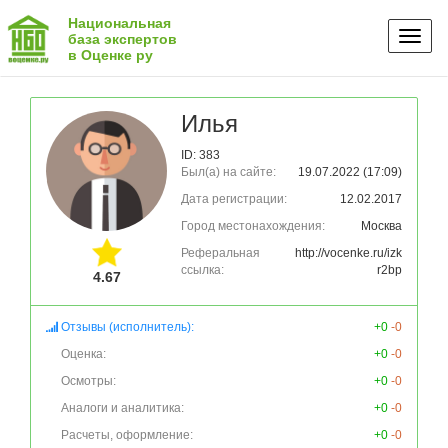
Национальная
Toggl
база экспертов
в Оценке ру
naviga
Илья
ID: 383
Был(а) на сайте:
19.07.2022 (17:09)
Дата регистрации:
12.02.2017
Город местонахождения:
Москва
Реферальная
http://vocenke.ru/izk
ссылка:
r2bp
4.67
Отзывы (исполнитель):
+0
-0
Оценка:
+0
-0
Осмотры:
+0
-0
Аналоги и аналитика:
+0
-0
Расчеты, оформление:
+0
-0