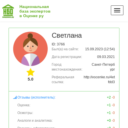
Национальная
Toggl
база экспертов
в Оценке ру
naviga
Светлана
ID: 3766
Был(а) на сайте:
15.09.2023 (12:54)
Дата регистрации:
09.03.2021
Город
Санкт-Петерб
местонахождения:
ург
Реферальная
http://vocenke.ru/4et
5.0
ссылка:
fdd3
Отзывы (исполнитель):
+2
-0
Оценка:
+1
-0
Осмотры:
+1
-0
Аналоги и аналитика:
+0
-0