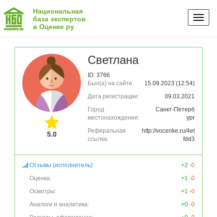
Национальная
Toggl
база экспертов
в Оценке ру
naviga
Светлана
ID: 3766
Был(а) на сайте:
15.09.2023 (12:54)
Дата регистрации:
09.03.2021
Город
Санкт-Петерб
местонахождения:
ург
Реферальная
http://vocenke.ru/4et
5.0
ссылка:
fdd3
Отзывы (исполнитель):
+2
-0
Оценка:
+1
-0
Осмотры:
+1
-0
Аналоги и аналитика:
+0
-0