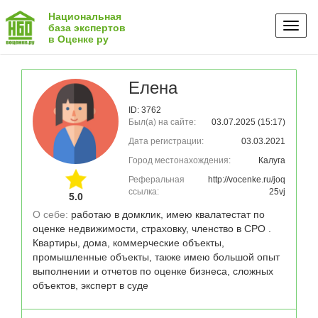
Национальная
Toggl
база экспертов
в Оценке ру
naviga
Елена
ID: 3762
Был(а) на сайте:
03.07.2025 (15:17)
Дата регистрации:
03.03.2021
Город местонахождения:
Калуга
Реферальная
http://vocenke.ru/joq
ссылка:
25vj
5.0
О себе: 
работаю в домклик, имею квалатестат по 
оценке недвижимости, страховку, членство в СРО . 
Квартиры, дома, коммерческие объекты, 
промышленные объекты, также имею большой опыт 
выполнении и отчетов по оценке бизнеса, сложных 
объектов, эксперт в суде