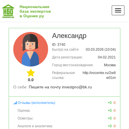
Национальная
Toggl
база экспертов
в Оценке ру
naviga
Александр
ID: 3740
Был(а) на сайте:
03.03.2026 (10:04)
Дата регистрации:
04.02.2021
Город местонахождения:
Москва
Реферальная
http://vocenke.ru/2w8
ссылка:
w01m
0.0
О себе: 
Пишите на почту investpro@bk.ru
Отзывы (исполнитель):
+0
-0
Оценка:
+0
-0
Осмотры:
+0
-0
Аналоги и аналитика:
+0
-0