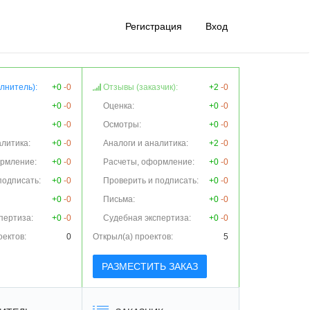
Регистрация
Вход
лнитель):
+0
-0
Отзывы (заказчик):
+2
-0
+0
-0
Оценка:
+0
-0
+0
-0
Осмотры:
+0
-0
алитика:
+0
-0
Аналоги и аналитика:
+2
-0
ормление:
+0
-0
Расчеты, оформление:
+0
-0
подписать:
+0
-0
Проверить и подписать:
+0
-0
+0
-0
Письма:
+0
-0
пертиза:
+0
-0
Судебная экспертиза:
+0
-0
оектов:
0
Открыл(а) проектов:
5
РАЗМЕСТИТЬ ЗАКАЗ