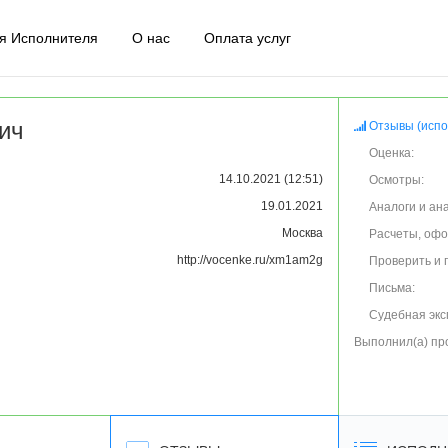
я Исполнителя
О нас
Оплата услуг
ич
Отзывы (испо
Оценка:
14.10.2021 (12:51)
Осмотры:
19.01.2021
Аналоги и ан
Москва
Расчеты, оф
http://vocenke.ru/xm1am2g
Проверить и 
Письма:
Судебная экс
Выполнил(а) пр