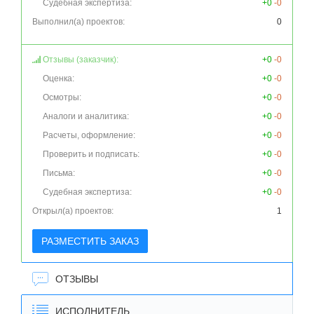
Судебная экспертиза:
+0
-0
Выполнил(а) проектов:
0
Отзывы (заказчик):
+0
-0
Оценка:
+0
-0
Осмотры:
+0
-0
Аналоги и аналитика:
+0
-0
Расчеты, оформление:
+0
-0
Проверить и подписать:
+0
-0
Письма:
+0
-0
Судебная экспертиза:
+0
-0
Открыл(а) проектов:
1
РАЗМЕСТИТЬ ЗАКАЗ
ОТЗЫВЫ
ИСПОЛНИТЕЛЬ