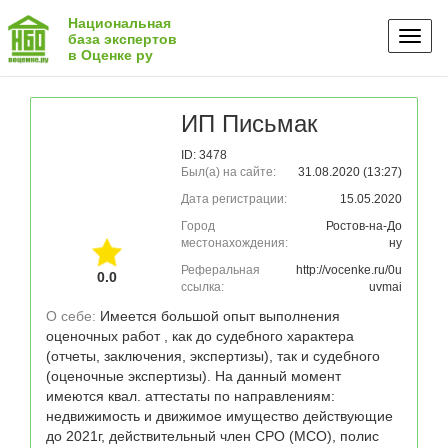
Национальная
Toggl
база экспертов
в Оценке ру
naviga
ИП Письмак
ID: 3478
Был(а) на сайте:
31.08.2020 (13:27)
Дата регистрации:
15.05.2020
Город
Ростов-на-До
местонахождения:
ну
Реферальная
http://vocenke.ru/0u
0.0
ссылка:
uvmai
О себе: 
Имеется большой опыт выполнения 
оценочных работ , как до судебного характера 
(отчеты, заключения, экспертизы), так и судебного 
(оценочные экспертизы). На данный момент 
имеются квал. аттестаты по направлениям: 
недвижимость и движимое имущество действующие 
до 2021г, действительный член СРО (МСО), полис 